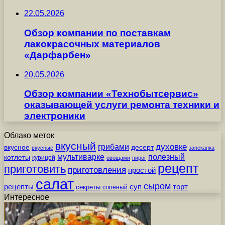
22.05.2026
Обзор компании по поставкам
лакокрасочных материалов
«Дарфарбен»
20.05.2026
Обзор компании «Технобытсервис»
оказывающей услуги ремонта техники и
электроники
Облако меток
вкусный
грибами
духовке
вкусное
десерт
вкусные
запеканка
мультиварке
полезный
котлеты
курицей
овощами
пирог
рецепт
приготовить
приготовления
простой
салат
сыром
рецепты
суп
торт
секреты
слоеный
Интересное