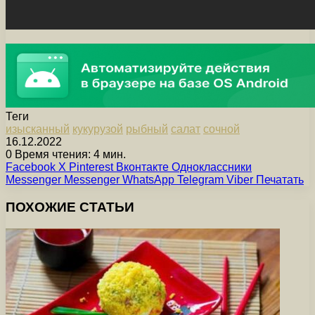
Теги
изысканный
кукурузой
рыбный
салат
сочной
16.12.2022
0
Время чтения: 4 мин.
Facebook
X
Pinterest
Вконтакте
Одноклассники
Messenger
Messenger
WhatsApp
Telegram
Viber
Печатать
ПОХОЖИЕ СТАТЬИ