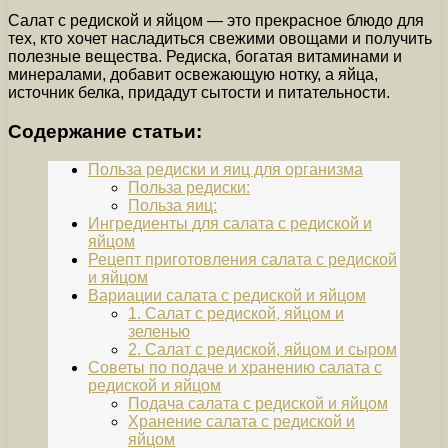
Салат с редиской и яйцом — это прекрасное блюдо для
тех, кто хочет насладиться свежими овощами и получить
полезные вещества. Редиска, богатая витаминами и
минералами, добавит освежающую нотку, а яйца,
источник белка, придадут сытости и питательности.
Содержание статьи:
Польза редиски и яиц для организма
Польза редиски:
Польза яиц:
Ингредиенты для салата с редиской и
яйцом
Рецепт приготовления салата с редиской
и яйцом
Вариации салата с редиской и яйцом
1. Салат с редиской, яйцом и
зеленью
2. Салат с редиской, яйцом и сыром
Советы по подаче и хранению салата с
редиской и яйцом
Подача салата с редиской и яйцом
Хранение салата с редиской и
яйцом