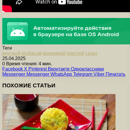
Теги
вкусный
колбасой
морковкой
простой
салат
25.04.2025
0
Время чтения: 4 мин.
Facebook
X
Pinterest
Вконтакте
Одноклассники
Messenger
Messenger
WhatsApp
Telegram
Viber
Печатать
ПОХОЖИЕ СТАТЬИ