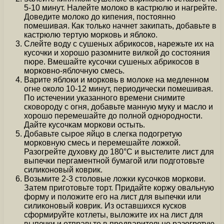
5-10 минут. Налейте молоко в кастрюлю и нагрейте.
Доведите молоко до кипения, постоянно
помешивая. Как только начнет закипать, добавьте в
кастрюлю тертую морковь и яблоко.
Слейте воду с сушеных абрикосов, нарежьте их на
кусочки и хорошо разомните вилкой до состояния
пюре. Вмешайте кусочки сушеных абрикосов в
морковно-яблочную смесь.
Варите яблоки и морковь в молоке на медленном
огне около 10-12 минут, периодически помешивая.
По истечении указанного времени снимите
сковороду с огня, добавьте манную муку и масло и
хорошо перемешайте до полной однородности.
Дайте кусочкам моркови остыть.
Добавьте сырое яйцо в слегка подогретую
морковную смесь и перемешайте ложкой.
Разогрейте духовку до 180°C и выстелите лист для
выпечки пергаментной бумагой или подготовьте
силиконовый коврик.
Возьмите 2-3 столовые ложки кусочков моркови.
Затем приготовьте торт. Придайте коржу овальную
форму и положите его на лист для выпечки или
силиконовый коврик. Из оставшихся кусков
сформируйте котлеты, выложите их на лист для
выпечки и отправьте в предварительно разогретую