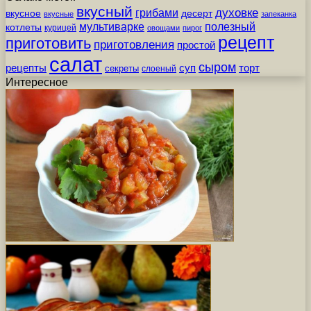
вкусный
грибами
духовке
вкусное
десерт
вкусные
запеканка
мультиварке
полезный
котлеты
курицей
овощами
пирог
рецепт
приготовить
приготовления
простой
салат
сыром
рецепты
суп
торт
секреты
слоеный
Интересное