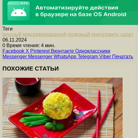
Теги
вкусный
консервированной
полезный
приготовить
салат
06.11.2024
0
Время чтения: 4 мин.
Facebook
X
Pinterest
Вконтакте
Одноклассники
Messenger
Messenger
WhatsApp
Telegram
Viber
Печатать
ПОХОЖИЕ СТАТЬИ