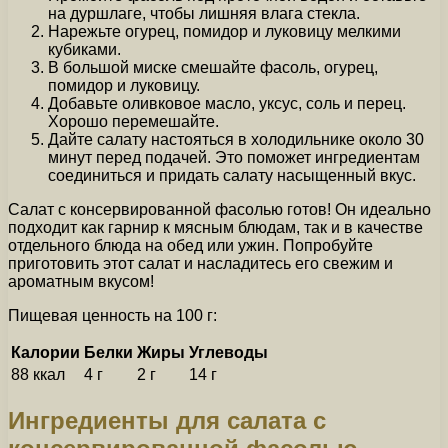
на дуршлаге, чтобы лишняя влага стекла.
Нарежьте огурец, помидор и луковицу мелкими
кубиками.
В большой миске смешайте фасоль, огурец,
помидор и луковицу.
Добавьте оливковое масло, уксус, соль и перец.
Хорошо перемешайте.
Дайте салату настояться в холодильнике около 30
минут перед подачей. Это поможет ингредиентам
соединиться и придать салату насыщенный вкус.
Салат с консервированной фасолью готов! Он идеально
подходит как гарнир к мясным блюдам, так и в качестве
отдельного блюда на обед или ужин. Попробуйте
приготовить этот салат и насладитесь его свежим и
ароматным вкусом!
Пищевая ценность на 100 г:
Калории
Белки
Жиры
Углеводы
88 ккал
4 г
2 г
14 г
Ингредиенты для салата с