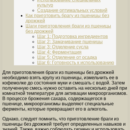
культур
Создание оптимальных условий
Как приготовить брагу из пшеницы без
дрожжей
Шаги приготовления браги из пшеницы
без дрожжей
Шаг 1: Подготовка ингредиентов
Шаг 2: Замачивание пшеницы
Шаг 3: Отделение сусла
Шаг 4: Ферментация
Шаг 5: Отделение от осадка
Шаг 6: Готовность к использованию
Для приготовления браги из пшеницы без дрожжей
необходимо взять крупу из пшеницы, измельчить ее в
кофемолке до состояния муки и смешать с водой. Затем
полученную смесь нужно оставить на несколько дней при
комнатной температуре для активации микроорганизмов.
В процессе брожения сахара, содержащегося в
пшенице, микроорганизмы выделяют специальные
ферменты, которые превращают его в алкоголь.
Однако, следует помнить, что приготовление браги из
пшеницы без дрожжей требует определенных навыков и
знаний. Также, важно соблюдать гигиену и использовать