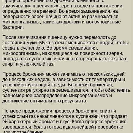
Процесс брожения без дрожжей начинается с
замачивания пшеничных зерен в воде на протяжении
определенного времени. Во время замачивания, на
поверхности зерен начинают активно размножаться
микроорганизмы, такие как дрожжи и молочнокислые
бактерии.
После замачивания пшеницу нужно перемолоть до
состояния муки. Мука затем смешивается с водой, чтобы
создать суспензию. Во время смешивания,
микроорганизмы, находящиеся на поверхности зерен,
попадают в суспензию и начинают превращать сахара в
спирт и углекислый газ.
Процесс брожения может занимать от нескольких дней
до нескольких недель, в зависимости от температуры и
условий окружающей среды. Во время брожения,
суспензия регулярно перемешивается, чтобы обеспечить
равномерное распределение микроорганизмов и
достижение оптимального результата.
По мере продолжения процесса брожения, спирт и
углекислый газ накапливаются в суспензии, что придает
ей характерный аромат и вкус. Когда процесс брожения
завершается, брага готова к дальнейшей переработке
или употреблению.