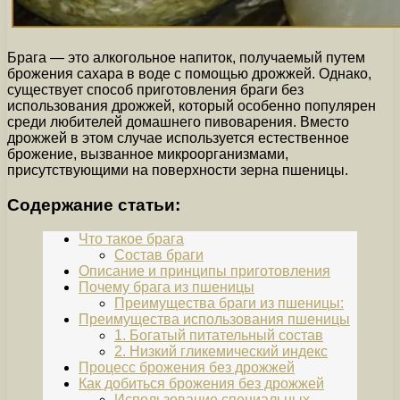
Брага — это алкогольное напиток, получаемый путем
брожения сахара в воде с помощью дрожжей. Однако,
существует способ приготовления браги без
использования дрожжей, который особенно популярен
среди любителей домашнего пивоварения. Вместо
дрожжей в этом случае используется естественное
брожение, вызванное микроорганизмами,
присутствующими на поверхности зерна пшеницы.
Содержание статьи:
Что такое брага
Состав браги
Описание и принципы приготовления
Почему брага из пшеницы
Преимущества браги из пшеницы:
Преимущества использования пшеницы
1. Богатый питательный состав
2. Низкий гликемический индекс
Процесс брожения без дрожжей
Как добиться брожения без дрожжей
Использование специальных