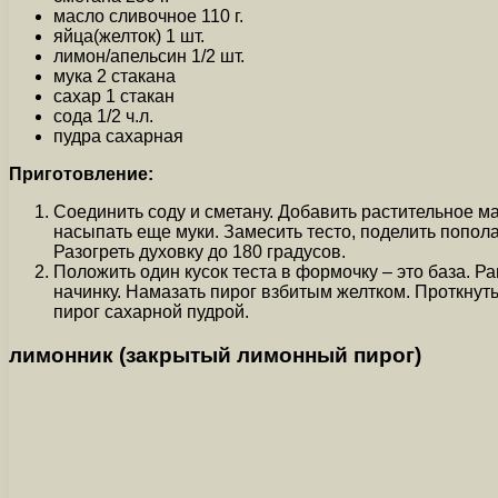
масло сливочное 110 г.
яйца(желток) 1 шт.
лимон/апельсин 1/2 шт.
мука 2 стакана
сахар 1 стакан
сода 1/2 ч.л.
пудра сахарная
Приготовление:
Соединить соду и сметану. Добавить растительное ма
насыпать еще муки. Замесить тесто, поделить попол
Разогреть духовку до 180 градусов.
Положить один кусок теста в формочку – это база. Р
начинку. Намазать пирог взбитым желтком. Проткнут
пирог сахарной пудрой.
лимонник (закрытый лимонный пирог)