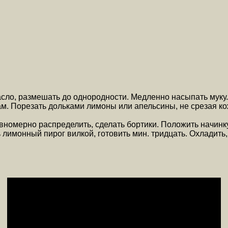
сло, размешать до однородности. Медленно насыпать муку. 
ам. Порезать дольками лимоны или апельсины, не срезая ко
авномерно распределить, сделать бортики. Положить начинку,
ь лимонный пирог вилкой, готовить мин. тридцать. Охлади