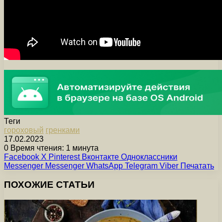
Теги
гороховый
гренками
17.02.2023
0
Время чтения: 1 минута
Facebook
X
Pinterest
Вконтакте
Одноклассники
Messenger
Messenger
WhatsApp
Telegram
Viber
Печатать
ПОХОЖИЕ СТАТЬИ