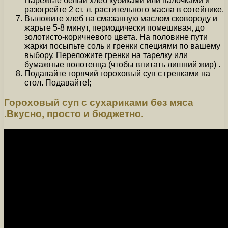
Нарежьте белый хлеб кубиками или палочками и
разогрейте 2 ст. л. растительного масла в сотейнике.
Выложите хлеб на смазанную маслом сковороду и
жарьте 5-8 минут, периодически помешивая, до
золотисто-коричневого цвета. На половине пути
жарки посыпьте соль и гренки специями по вашему
выбору. Переложите гренки на тарелку или
бумажные полотенца (чтобы впитать лишний жир) .
Подавайте горячий гороховый суп с гренками на
стол. Подавайте!;
Гороховый суп с сухариками без мяса
.Вкусно, просто и бюджетно.