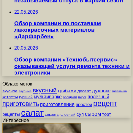
незабываемый отпуск в жаркий сезон
22.05.2026
Обзор компании по поставкам
лакокрасочных материалов
«Дарфарбен»
20.05.2026
Обзор компании «Технобытсервис»
оказывающей услуги ремонта техники и
электроники
Облако меток
вкусный
грибами
духовке
вкусное
десерт
вкусные
запеканка
мультиварке
полезный
котлеты
курицей
овощами
пирог
рецепт
приготовить
приготовления
простой
салат
сыром
рецепты
суп
торт
секреты
слоеный
Интересное