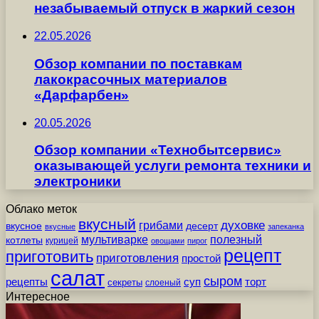
незабываемый отпуск в жаркий сезон
22.05.2026
Обзор компании по поставкам
лакокрасочных материалов
«Дарфарбен»
20.05.2026
Обзор компании «Технобытсервис»
оказывающей услуги ремонта техники и
электроники
Облако меток
вкусный
грибами
духовке
вкусное
десерт
вкусные
запеканка
мультиварке
полезный
котлеты
курицей
овощами
пирог
рецепт
приготовить
приготовления
простой
салат
сыром
рецепты
суп
торт
секреты
слоеный
Интересное