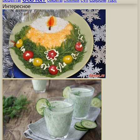
суп
торт
секреты
слоеный
Интересное