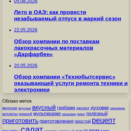
05.08.2026
Лето в ОАЭ: как провести
незабываемый отпуск в жаркий сезон
22.05.2026
Обзор компании по поставкам
лакокрасочных материалов
«Дарфарбен»
20.05.2026
Обзор компании «Технобытсервис»
оказывающей услуги ремонта техники и
электроники
Облако меток
вкусный
грибами
духовке
вкусное
десерт
вкусные
запеканка
мультиварке
полезный
котлеты
курицей
овощами
пирог
рецепт
приготовить
приготовления
простой
салат
сыром
рецепты