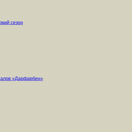
ркий сезон
риалов «Дарфарбен»