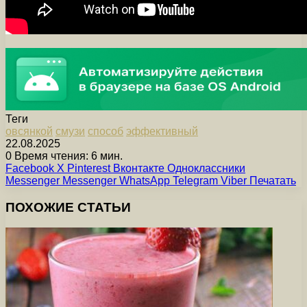
Теги
овсянкой
смузи
способ
эффективный
22.08.2025
0
Время чтения: 6 мин.
Facebook
X
Pinterest
Вконтакте
Одноклассники
Messenger
Messenger
WhatsApp
Telegram
Viber
Печатать
ПОХОЖИЕ СТАТЬИ