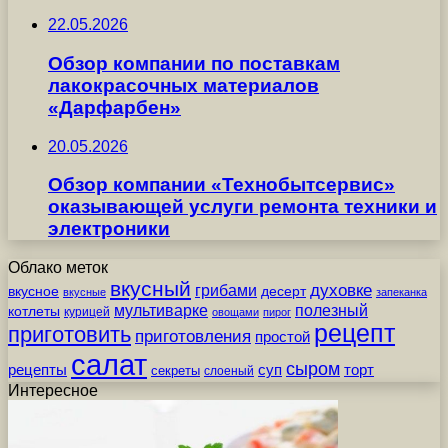
22.05.2026
Обзор компании по поставкам
лакокрасочных материалов
«Дарфарбен»
20.05.2026
Обзор компании «Технобытсервис»
оказывающей услуги ремонта техники и
электроники
Облако меток
вкусный
грибами
духовке
вкусное
десерт
вкусные
запеканка
мультиварке
полезный
котлеты
курицей
овощами
пирог
рецепт
приготовить
приготовления
простой
салат
сыром
рецепты
суп
торт
секреты
слоеный
Интересное