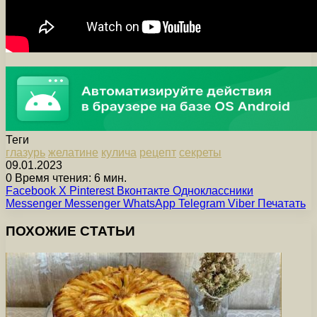
Теги
глазурь
желатине
кулича
рецепт
секреты
09.01.2023
0
Время чтения: 6 мин.
Facebook
X
Pinterest
Вконтакте
Одноклассники
Messenger
Messenger
WhatsApp
Telegram
Viber
Печатать
ПОХОЖИЕ СТАТЬИ