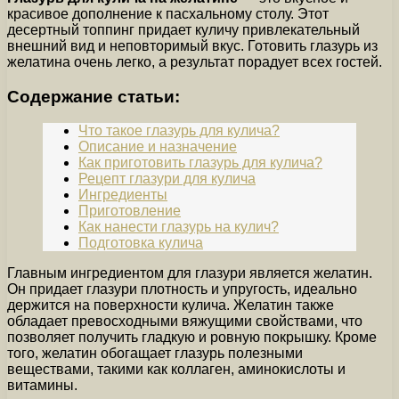
красивое дополнение к пасхальному столу. Этот
десертный топпинг придает куличу привлекательный
внешний вид и неповторимый вкус. Готовить глазурь из
желатина очень легко, а результат порадует всех гостей.
Содержание статьи:
Что такое глазурь для кулича?
Описание и назначение
Как приготовить глазурь для кулича?
Рецепт глазури для кулича
Ингредиенты
Приготовление
Как нанести глазурь на кулич?
Подготовка кулича
Главным ингредиентом для глазури является желатин.
Он придает глазури плотность и упругость, идеально
держится на поверхности кулича. Желатин также
обладает превосходными вяжущими свойствами, что
позволяет получить гладкую и ровную покрышку. Кроме
того, желатин обогащает глазурь полезными
веществами, такими как коллаген, аминокислоты и
витамины.