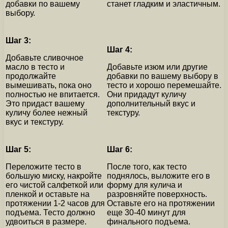
добавки по вашему
станет гладким и эластичным.
выбору.
Шаг 3:
Шаг 4:
Добавьте сливочное
масло в тесто и
Добавьте изюм или другие
продолжайте
добавки по вашему выбору в
вымешивать, пока оно
тесто и хорошо перемешайте.
полностью не впитается.
Они придадут куличу
Это придаст вашему
дополнительный вкус и
куличу более нежный
текстуру.
вкус и текстуру.
Шаг 5:
Шаг 6:
Переложите тесто в
После того, как тесто
большую миску, накройте
поднялось, выложите его в
его чистой салфеткой или
форму для кулича и
пленкой и оставьте на
разровняйте поверхность.
протяжении 1-2 часов для
Оставьте его на протяжении
подъема. Тесто должно
еще 30-40 минут для
удвоиться в размере.
финального подъема.