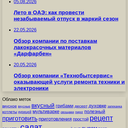
05.08.2026
Лето в ОАЭ: как провести
незабываемый отпуск в жаркий сезон
22.05.2026
Обзор компании по поставкам
лакокрасочных материалов
«Дарфарбен»
20.05.2026
Обзор компании «Технобытсервис»
оказывающей услуги ремонта техники и
электроники
Облако меток
вкусный
грибами
духовке
вкусное
десерт
вкусные
запеканка
мультиварке
полезный
котлеты
курицей
овощами
пирог
рецепт
приготовить
приготовления
простой
салат