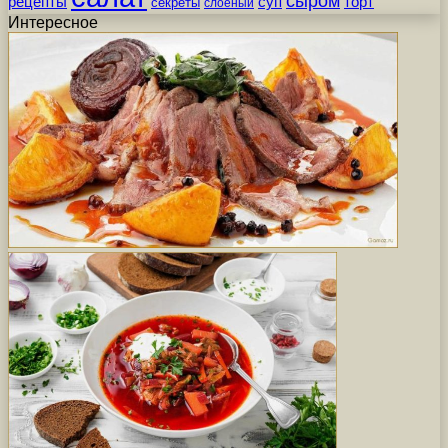
сыром
рецепты
суп
торт
секреты
слоеный
Интересное