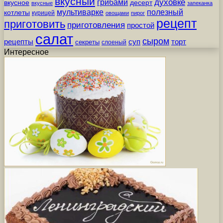
вкусный
грибами
духовке
вкусное
десерт
вкусные
запеканка
мультиварке
полезный
котлеты
курицей
овощами
пирог
рецепт
приготовить
приготовления
простой
салат
сыром
рецепты
суп
торт
секреты
слоеный
Интересное