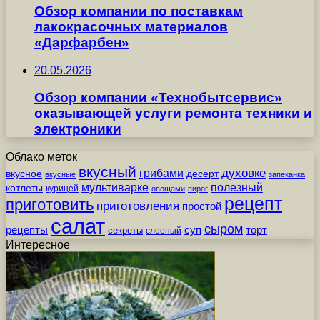
Обзор компании по поставкам
лакокрасочных материалов
«Дарфарбен»
20.05.2026
Обзор компании «Технобытсервис»
оказывающей услуги ремонта техники и
электроники
Облако меток
вкусный
грибами
духовке
вкусное
десерт
вкусные
запеканка
мультиварке
полезный
котлеты
курицей
овощами
пирог
рецепт
приготовить
приготовления
простой
салат
сыром
рецепты
суп
торт
секреты
слоеный
Интересное