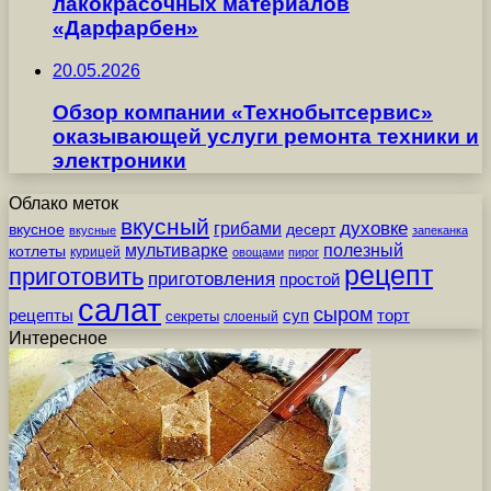
лакокрасочных материалов
«Дарфарбен»
20.05.2026
Обзор компании «Технобытсервис»
оказывающей услуги ремонта техники и
электроники
Облако меток
вкусный
грибами
духовке
вкусное
десерт
вкусные
запеканка
мультиварке
полезный
котлеты
курицей
овощами
пирог
рецепт
приготовить
приготовления
простой
салат
сыром
рецепты
суп
торт
секреты
слоеный
Интересное