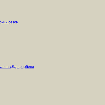
ркий сезон
риалов «Дарфарбен»