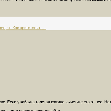
 рецепт Как приготовить…
рке. Если у кабачка толстая кожица, очистите его от нее. На
уку, соль и перец и перемешайте.