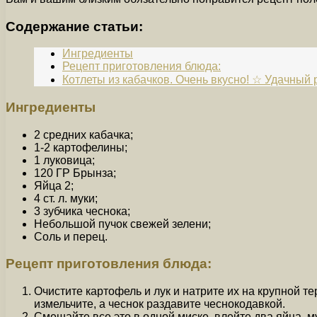
Содержание статьи:
Ингредиенты
Рецепт приготовления блюда:
Котлеты из кабачков. Очень вкусно! ☆ Удачный
Ингредиенты
2 средних кабачка;
1-2 картофелины;
1 луковица;
120 ГР Брынза;
Яйца 2;
4 ст. л. муки;
3 зубчика чеснока;
Небольшой пучок свежей зелени;
Соль и перец.
Рецепт приготовления блюда:
Очистите картофель и лук и натрите их на крупной те
измельчите, а чеснок раздавите чеснокодавкой.
Смешайте все это в одной миске, влейте два яйца, м