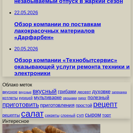
незабываемый отпуск в жаркий сезон
22.05.2026
Обзор компании по поставкам
лакокрасочных материалов
«Дарфарбен»
20.05.2026
Обзор компании «Технобытсервис»
оказывающей услуги ремонта техники и
электроники
Облако меток
вкусный
грибами
духовке
вкусное
десерт
вкусные
запеканка
мультиварке
полезный
котлеты
курицей
овощами
пирог
рецепт
приготовить
приготовления
простой
салат
сыром
рецепты
суп
торт
секреты
слоеный
Интересное