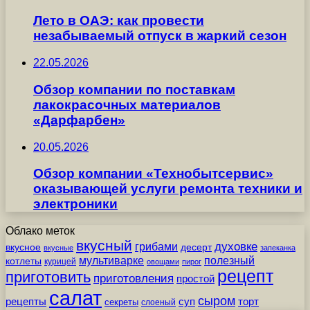
Лето в ОАЭ: как провести
незабываемый отпуск в жаркий сезон
22.05.2026
Обзор компании по поставкам
лакокрасочных материалов
«Дарфарбен»
20.05.2026
Обзор компании «Технобытсервис»
оказывающей услуги ремонта техники и
электроники
Облако меток
вкусный
грибами
духовке
вкусное
десерт
вкусные
запеканка
мультиварке
полезный
котлеты
курицей
овощами
пирог
рецепт
приготовить
приготовления
простой
салат
сыром
рецепты
суп
торт
секреты
слоеный