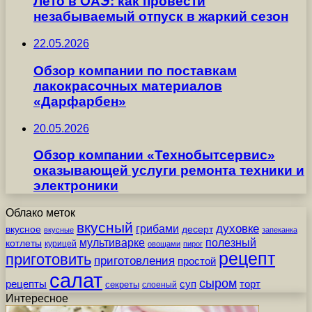
Лето в ОАЭ: как провести
незабываемый отпуск в жаркий сезон
22.05.2026
Обзор компании по поставкам
лакокрасочных материалов
«Дарфарбен»
20.05.2026
Обзор компании «Технобытсервис»
оказывающей услуги ремонта техники и
электроники
Облако меток
вкусный
грибами
духовке
вкусное
десерт
вкусные
запеканка
мультиварке
полезный
котлеты
курицей
овощами
пирог
рецепт
приготовить
приготовления
простой
салат
сыром
рецепты
суп
торт
секреты
слоеный
Интересное