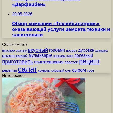
«Дарфарбен»
20.05.2026
Обзор компании «Технобытсервис»
оказывающей услуги ремонта техники и
электроники
Облако меток
вкусный
грибами
духовке
вкусное
десерт
вкусные
запеканка
мультиварке
полезный
котлеты
курицей
овощами
пирог
рецепт
приготовить
приготовления
простой
салат
сыром
рецепты
суп
торт
секреты
слоеный
Интересное