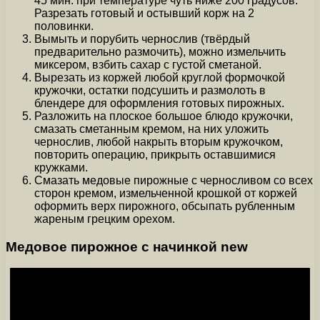
45 мин. при температуре чуть ниже 200 градусов.
Разрезать готовый и остывший корж на 2
половинки.
Вымыть и порубить чернослив (твёрдый
предварительно размочить), можно измельчить
миксером, взбить сахар с густой сметаной.
Вырезать из коржей любой круглой формочкой
кружочки, остатки подсушить и размолоть в
блендере для оформления готовых пирожных.
Разложить на плоское большое блюдо кружочки,
смазать сметанным кремом, на них уложить
чернослив, любой накрыть вторым кружочком,
повторить операцию, прикрыть оставшимися
кружками.
Смазать медовые пирожные с черносливом со всех
сторон кремом, измельченной крошкой от коржей
оформить верх пирожного, обсыпать рубленным
жареным грецким орехом.
Медовое пирожное с начинкой new