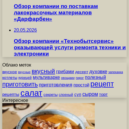
Обзор компании по поставкам
лакокрасочных материалов
«Дарфарбен»
20.05.2026
Обзор компании «Технобытсервис»
оказывающей услуги ремонта техники и
электроники
Облако меток
вкусный
грибами
духовке
вкусное
десерт
вкусные
запеканка
мультиварке
полезный
котлеты
курицей
овощами
пирог
рецепт
приготовить
приготовления
простой
салат
сыром
рецепты
суп
торт
секреты
слоеный
Интересное