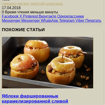
горького
десерт
простой
шоколада
17.04.2018
0
Время чтения меньше минуты
Facebook
X
Pinterest
Вконтакте
Одноклассники
Messenger
Messenger
WhatsApp
Telegram
Viber
Печатать
ПОХОЖИЕ СТАТЬИ
Яблоки фаршированные
карамелизированной сливой