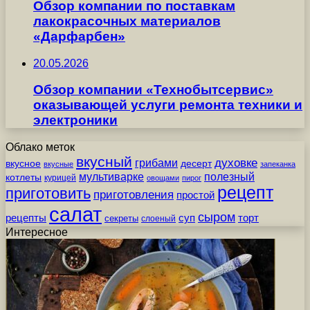
Обзор компании по поставкам
лакокрасочных материалов
«Дарфарбен»
20.05.2026
Обзор компании «Технобытсервис»
оказывающей услуги ремонта техники и
электроники
Облако меток
вкусный
грибами
духовке
вкусное
десерт
вкусные
запеканка
мультиварке
полезный
котлеты
курицей
овощами
пирог
рецепт
приготовить
приготовления
простой
салат
сыром
рецепты
суп
торт
секреты
слоеный
Интересное