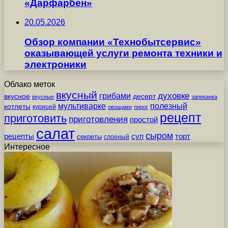
«Дарфарбен»
20.05.2026
Обзор компании «Технобытсервис»
оказывающей услуги ремонта техники и
электроники
Облако меток
вкусный
грибами
духовке
вкусное
десерт
вкусные
запеканка
мультиварке
полезный
котлеты
курицей
овощами
пирог
рецепт
приготовить
приготовления
простой
салат
сыром
рецепты
суп
торт
секреты
слоеный
Интересное