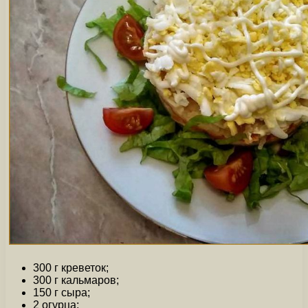
300 г креветок;
300 г кальмаров;
150 г сыра;
2 огурца;