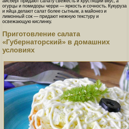
айсберг придают салату свежесть и хрустящий вкус, а
огурцы и помидоры черри — яркость и сочность. Кукуруза
и яйца делают салат более сытным, а майонез и
лимонный сок — придают нежную текстуру и
освежающую кислинку.
Приготовление салата
«Губернаторский» в домашних
условиях