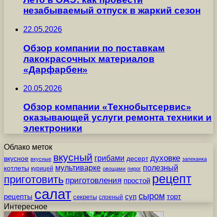
незабываемый отпуск в жаркий сезон
22.05.2026
Обзор компании по поставкам
лакокрасочных материалов
«Дарфарбен»
20.05.2026
Обзор компании «Технобытсервис»
оказывающей услуги ремонта техники и
электроники
Облако меток
вкусный
грибами
духовке
вкусное
десерт
вкусные
запеканка
мультиварке
полезный
котлеты
курицей
овощами
пирог
рецепт
приготовить
приготовления
простой
салат
сыром
рецепты
суп
торт
секреты
слоеный
Интересное