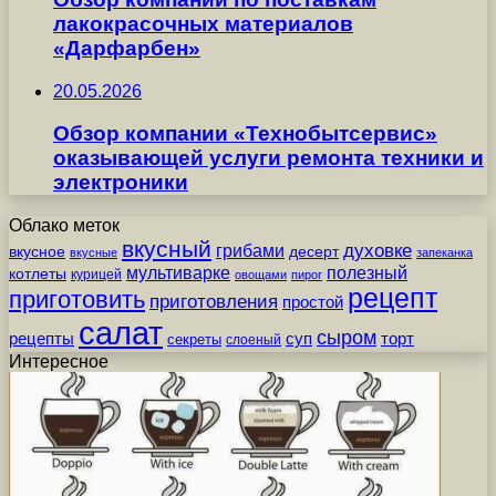
лакокрасочных материалов
«Дарфарбен»
20.05.2026
Обзор компании «Технобытсервис»
оказывающей услуги ремонта техники и
электроники
Облако меток
вкусный
грибами
духовке
вкусное
десерт
вкусные
запеканка
мультиварке
полезный
котлеты
курицей
овощами
пирог
рецепт
приготовить
приготовления
простой
салат
сыром
рецепты
суп
торт
секреты
слоеный
Интересное