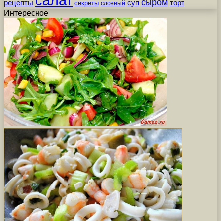
салат
сыром
рецепты
суп
торт
секреты
слоеный
Интересное