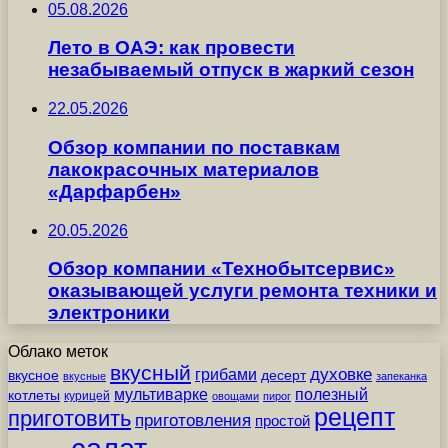
05.08.2026
Лето в ОАЭ: как провести
незабываемый отпуск в жаркий сезон
22.05.2026
Обзор компании по поставкам
лакокрасочных материалов
«Дарфарбен»
20.05.2026
Обзор компании «Технобытсервис»
оказывающей услуги ремонта техники и
электроники
Облако меток
вкусный
грибами
духовке
вкусное
десерт
вкусные
запеканка
мультиварке
полезный
котлеты
курицей
овощами
пирог
рецепт
приготовить
приготовления
простой