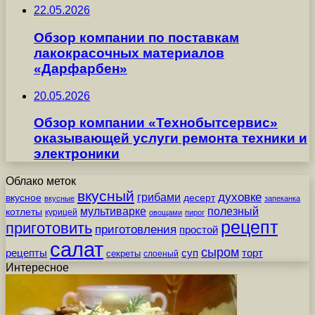
22.05.2026
Обзор компании по поставкам
лакокрасочных материалов
«Дарфарбен»
20.05.2026
Обзор компании «Технобытсервис»
оказывающей услуги ремонта техники и
электроники
Облако меток
вкусный
грибами
духовке
вкусное
десерт
вкусные
запеканка
мультиварке
полезный
котлеты
курицей
овощами
пирог
рецепт
приготовить
приготовления
простой
салат
сыром
рецепты
суп
торт
секреты
слоеный
Интересное