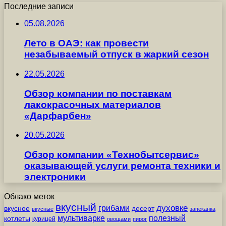
Последние записи
05.08.2026
Лето в ОАЭ: как провести
незабываемый отпуск в жаркий сезон
22.05.2026
Обзор компании по поставкам
лакокрасочных материалов
«Дарфарбен»
20.05.2026
Обзор компании «Технобытсервис»
оказывающей услуги ремонта техники и
электроники
Облако меток
вкусный
грибами
духовке
вкусное
десерт
вкусные
запеканка
мультиварке
полезный
котлеты
курицей
овощами
пирог