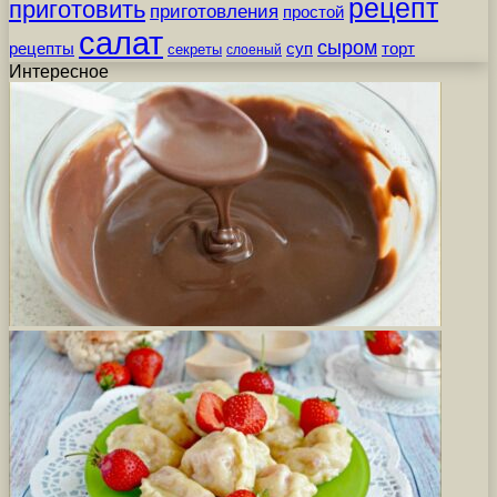
рецепт
приготовить
приготовления
простой
салат
сыром
рецепты
суп
торт
секреты
слоеный
Интересное