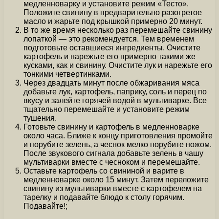
медленноварку и установите режим «Тесто».
Положите свинину в предварительно разогретое
масло и жарьте под крышкой примерно 20 минут.
В то же время несколько раз перемешайте свинину
лопаткой — это рекомендуется. Тем временем
подготовьте оставшиеся ингредиенты. Очистите
картофель и нарежьте его примерно такими же
кусками, как и свинину. Очистите лук и нарежьте его
тонкими четвертинками.
Через двадцать минут после обжаривания мяса
добавьте лук, картофель, паприку, соль и перец по
вкусу и залейте горячей водой в мультиварке. Все
тщательно перемешайте и установите режим
тушения.
Готовьте свинину и картофель в медленноварке
около часа. Ближе к концу приготовления промойте
и порубите зелень, а чеснок мелко порубите ножом.
После звукового сигнала добавьте зелень в чашу
мультиварки вместе с чесноком и перемешайте.
Оставьте картофель со свининой и варите в
медленноварке около 15 минут. Затем переложите
свинину из мультиварки вместе с картофелем на
тарелку и подавайте блюдо к столу горячим.
Подавайте!;