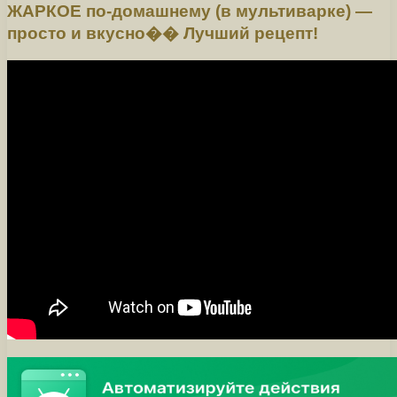
ЖАРКОЕ по-домашнему (в мультиварке) —
просто и вкусно�� Лучший рецепт!