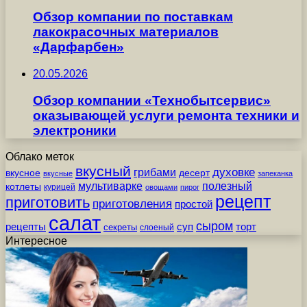
Обзор компании по поставкам
лакокрасочных материалов
«Дарфарбен»
20.05.2026
Обзор компании «Технобытсервис»
оказывающей услуги ремонта техники и
электроники
Облако меток
вкусный
грибами
духовке
вкусное
десерт
вкусные
запеканка
мультиварке
полезный
котлеты
курицей
овощами
пирог
рецепт
приготовить
приготовления
простой
салат
сыром
рецепты
суп
торт
секреты
слоеный
Интересное