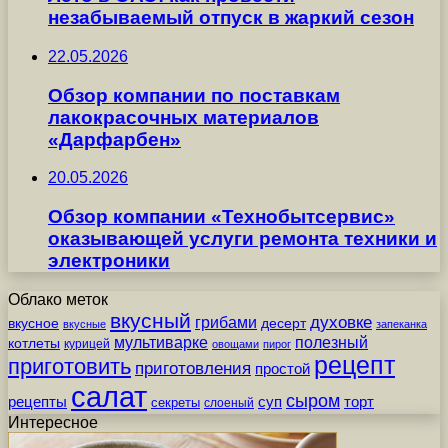
незабываемый отпуск в жаркий сезон
22.05.2026
Обзор компании по поставкам
лакокрасочных материалов
«Дарфарбен»
20.05.2026
Обзор компании «Технобытсервис»
оказывающей услуги ремонта техники и
электроники
Облако меток
вкусный
грибами
духовке
вкусное
десерт
вкусные
запеканка
мультиварке
полезный
котлеты
курицей
овощами
пирог
рецепт
приготовить
приготовления
простой
салат
сыром
рецепты
суп
торт
секреты
слоеный
Интересное