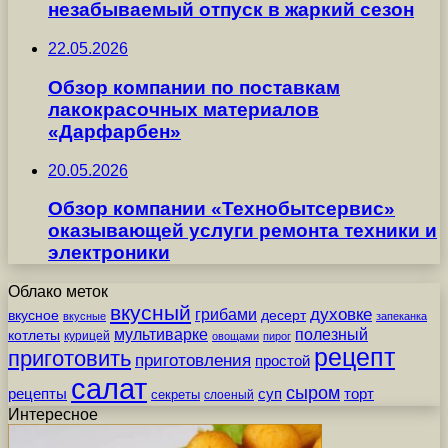
незабываемый отпуск в жаркий сезон
22.05.2026
Обзор компании по поставкам
лакокрасочных материалов
«Дарфарбен»
20.05.2026
Обзор компании «Технобытсервис»
оказывающей услуги ремонта техники и
электроники
Облако меток
вкусный
грибами
духовке
вкусное
десерт
вкусные
запеканка
мультиварке
полезный
котлеты
курицей
овощами
пирог
рецепт
приготовить
приготовления
простой
салат
сыром
рецепты
суп
торт
секреты
слоеный
Интересное