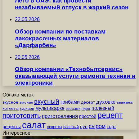
Лето в ОАЭ: как провести
незабываемый отпуск в жаркий сезон
22.05.2026
Обзор компании по поставкам
лакокрасочных материалов
«Дарфарбен»
20.05.2026
Обзор компании «Технобытсервис»
оказывающей услуги ремонта техники и
электроники
Облако меток
вкусный
грибами
духовке
вкусное
десерт
вкусные
запеканка
мультиварке
полезный
котлеты
курицей
овощами
пирог
рецепт
приготовить
приготовления
простой
салат
сыром
рецепты
суп
торт
секреты
слоеный
Интересное