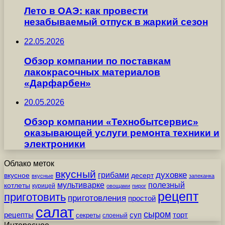
Лето в ОАЭ: как провести
незабываемый отпуск в жаркий сезон
22.05.2026
Обзор компании по поставкам
лакокрасочных материалов
«Дарфарбен»
20.05.2026
Обзор компании «Технобытсервис»
оказывающей услуги ремонта техники и
электроники
Облако меток
вкусный
грибами
духовке
вкусное
десерт
вкусные
запеканка
мультиварке
полезный
котлеты
курицей
овощами
пирог
рецепт
приготовить
приготовления
простой
салат
сыром
рецепты
суп
торт
секреты
слоеный