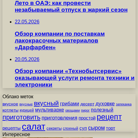
Лето в ОАЭ: как провести
незабываемый отпуск в жаркий сезон
22.05.2026
Обзор компании по поставкам
лакокрасочных материалов
«Дарфарбен»
20.05.2026
Обзор компании «Технобытсервис»
оказывающей услуги ремонта техники и
электроники
Облако меток
вкусный
грибами
духовке
вкусное
десерт
вкусные
запеканка
мультиварке
полезный
котлеты
курицей
овощами
пирог
рецепт
приготовить
приготовления
простой
салат
сыром
рецепты
суп
торт
секреты
слоеный
Интересное