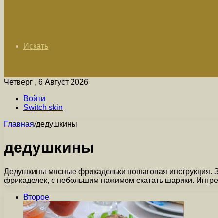
Искать
Четверг , 6 Август 2026
Войти
Switch skin
Главная
/
дедушкины
дедушкины
Дедушкины мясные фрикадельки пошаговая инструкция. За
фрикаделек, с небольшим нажимом скатать шарики. Ингр
Второе