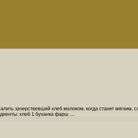
лить зачерствевший хлеб молоком, когда станет мягким, с
едиенты: хлеб 1 буханка фарш …