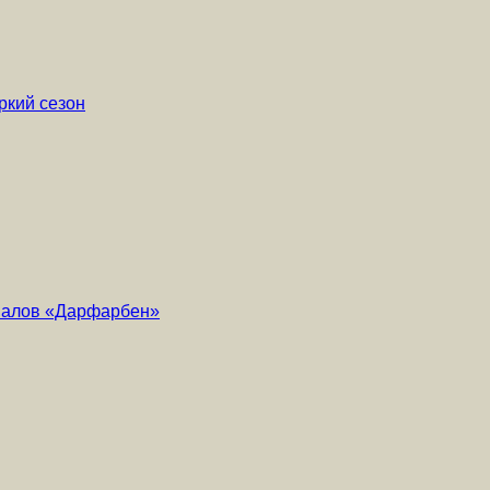
ркий сезон
риалов «Дарфарбен»