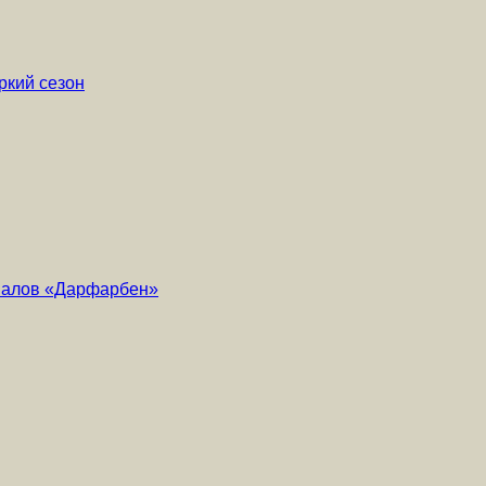
ркий сезон
риалов «Дарфарбен»