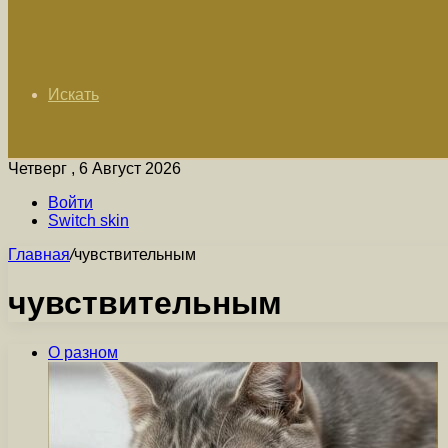
Искать
Четверг , 6 Август 2026
Войти
Switch skin
Главная
/
чувствительным
чувствительным
О разном