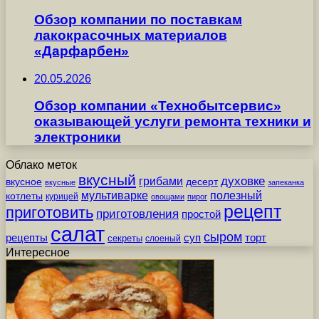
Обзор компании по поставкам
лакокрасочных материалов
«Дарфарбен»
20.05.2026
Обзор компании «Технобытсервис»
оказывающей услуги ремонта техники и
электроники
Облако меток
вкусный
грибами
духовке
вкусное
десерт
вкусные
запеканка
мультиварке
полезный
котлеты
курицей
овощами
пирог
рецепт
приготовить
приготовления
простой
салат
сыром
рецепты
суп
торт
секреты
слоеный
Интересное