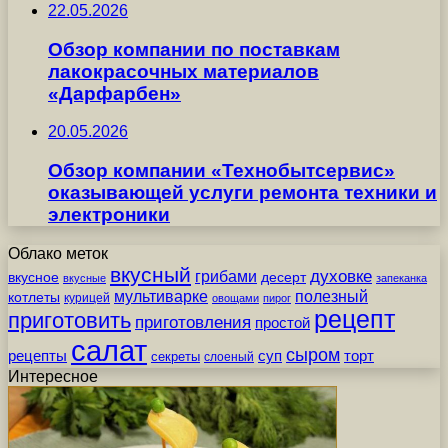
22.05.2026
Обзор компании по поставкам
лакокрасочных материалов
«Дарфарбен»
20.05.2026
Обзор компании «Технобытсервис»
оказывающей услуги ремонта техники и
электроники
Облако меток
вкусный
грибами
духовке
вкусное
десерт
вкусные
запеканка
мультиварке
полезный
котлеты
курицей
овощами
пирог
рецепт
приготовить
приготовления
простой
салат
сыром
рецепты
суп
торт
секреты
слоеный
Интересное