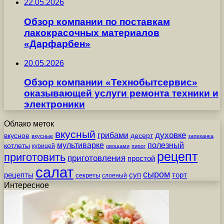
22.05.2026
Обзор компании по поставкам
лакокрасочных материалов
«Дарфарбен»
20.05.2026
Обзор компании «Технобытсервис»
оказывающей услуги ремонта техники и
электроники
Облако меток
вкусный
грибами
духовке
вкусное
десерт
вкусные
запеканка
мультиварке
полезный
котлеты
курицей
овощами
пирог
рецепт
приготовить
приготовления
простой
салат
сыром
рецепты
суп
торт
секреты
слоеный
Интересное