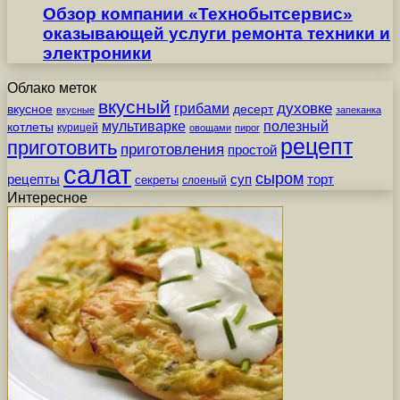
Обзор компании «Технобытсервис»
оказывающей услуги ремонта техники и
электроники
Облако меток
вкусный
грибами
духовке
вкусное
десерт
вкусные
запеканка
мультиварке
полезный
котлеты
курицей
овощами
пирог
рецепт
приготовить
приготовления
простой
салат
сыром
рецепты
суп
торт
секреты
слоеный
Интересное