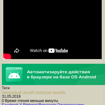
Теги
банановый
легкий
творогом
чизкейк
31.05.2018
0
Время чтения меньше минуты
Facebook
X
Pinterest
Вконтакте
Одноклассники