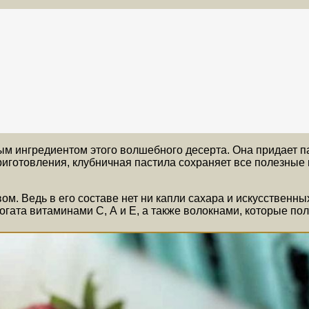
ым ингредиентом этого волшебного десерта. Она придает па
риготовления, клубничная пастила сохраняет все полезные
м. Ведь в его составе нет ни капли сахара и искусственн
богата витаминами С, А и Е, а также волокнами, которые п