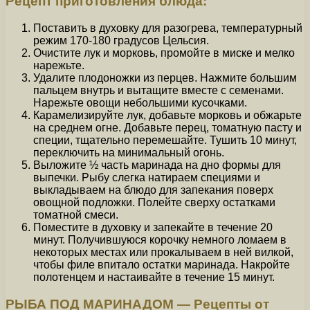
Рецепт приготовления блюда:
Поставить в духовку для разогрева, температурный
режим 170-180 градусов Цельсия.
Очистите лук и морковь, промойте в миске и мелко
нарежьте.
Удалите плодоножки из перцев. Нажмите большим
пальцем внутрь и вытащите вместе с семенами.
Нарежьте овощи небольшими кусочками.
Карамелизируйте лук, добавьте морковь и обжарьте
на среднем огне. Добавьте перец, томатную пасту и
специи, тщательно перемешайте. Тушить 10 минут,
переключить на минимальный огонь.
Выложите ½ часть маринада на дно формы для
выпечки. Рыбу слегка натираем специями и
выкладываем на блюдо для запекания поверх
овощной подложки. Полейте сверху остатками
томатной смеси.
Поместите в духовку и запекайте в течение 20
минут. Получившуюся корочку немного ломаем в
некоторых местах или прокалываем в ней вилкой,
чтобы филе впитало остатки маринада. Накройте
полотенцем и настаивайте в течение 15 минут.
РЫБА ПОД МАРИНАДОМ — Рецепты от