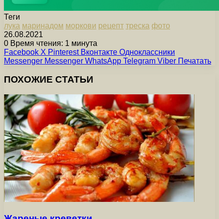
Теги
лука
маринадом
моркови
рецепт
треска
фото
26.08.2021
0
Время чтения: 1 минута
Facebook
X
Pinterest
Вконтакте
Одноклассники
Messenger
Messenger
WhatsApp
Telegram
Viber
Печатать
ПОХОЖИЕ СТАТЬИ
Жареные креветки