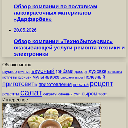
Обзор компании по поставкам
лакокрасочных материалов
«Дарфарбен»
20.05.2026
Обзор компании «Технобытсервис»
оказывающей услуги ремонта техники и
электроники
Облако меток
вкусный
грибами
духовке
вкусное
десерт
вкусные
запеканка
мультиварке
полезный
котлеты
курицей
овощами
пирог
рецепт
приготовить
приготовления
простой
салат
сыром
рецепты
суп
торт
секреты
слоеный
Интересное