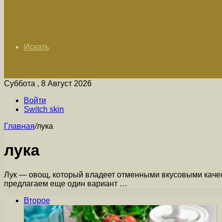
Искать
Суббота , 8 Август 2026
Войти
Switch skin
Главная
/
лука
лука
Лук — овощ, который владеет отменными вкусовыми качес
предлагаем еще один вариант …
Второе